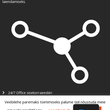
laiendamiseks.
24/7 Office sisekorraeeskiri
Ostu- ja müügitingimused
Veebilehe paremaks toimimiseks palume teil nõustuda meie
Privaatsuspoliitika