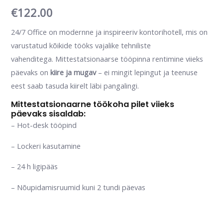
€
122.00
24/7 Office on modernne ja inspireeriv kontorihotell, mis on
varustatud kõikide tööks vajalike tehniliste
vahenditega. Mittestatsionaarse tööpinna rentimine viieks
päevaks on
kiire ja mugav
– ei mingit lepingut ja teenuse
eest saab tasuda kiirelt läbi pangalingi.
Mittestatsionaarne töökoha pilet viieks
päevaks sisaldab:
– Hot-desk tööpind
– Lockeri kasutamine
– 24 h ligipääs
–
Nõupidamisruumid
kuni 2 tundi päevas