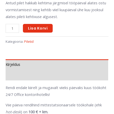
Antud pilet hakkab kehtima järgmisel tööpäeval alates ostu
vormistamisest ning kehtib viiel kuupäeval ühe kuu jooksul
alates pileti kehtivuse algusest.
Lisa Korvi
Kategooria:
Piletid
Kirjeldus
Lisainfo
Rendi endale kiirelt ja mugavalt viieks päevaks kuus töökoht
24/7 Office kontorihotellis!
Viie päeva rendihind mittestatsionaarsele töökohale (ehk
hot-desk
) on
100 € + km.