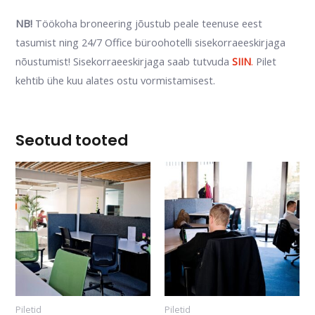
NB!
Töökoha broneering jõustub peale teenuse eest
tasumist ning 24/7 Office büroohotelli sisekorraeeskirjaga
nõustumist! Sisekorraeeskirjaga saab tutvuda
SIIN
.
Pilet
kehtib ühe kuu alates ostu vormistamisest.
Seotud tooted
Piletid
Piletid