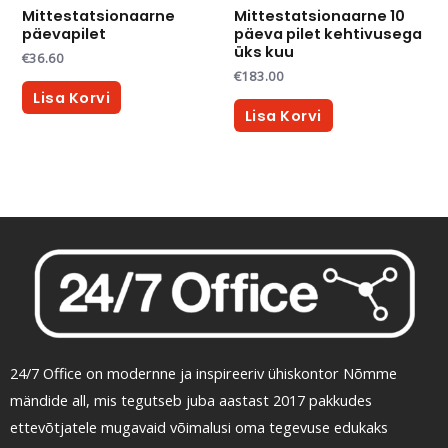
Mittestatsionaarne
Mittestatsionaarne 10
päevapilet
päeva pilet kehtivusega
üks kuu
€
36.60
€
183.00
Lisa Korvi
Lisa Korvi
24/7 Office on modernne ja inspireeriv ühiskontor Nõmme
mändide all, mis tegutseb juba aastast 2017 pakkudes
ettevõtjatele mugavaid võimalusi oma tegevuse edukaks